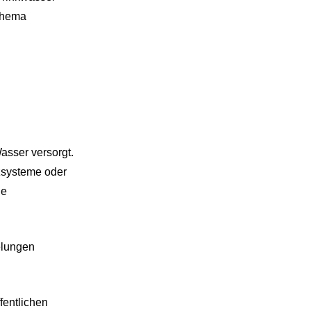
 Thema
asser versorgt.
zsysteme oder
ne
elungen
fentlichen