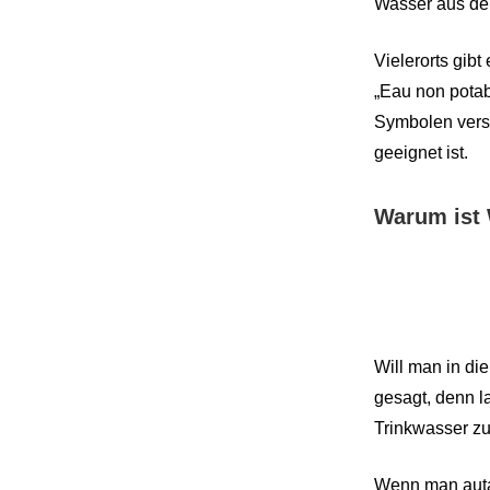
Wasser aus der
Vielerorts gib
„Eau non potab
Symbolen verse
geeignet ist.
Warum ist 
Will man in di
gesagt, denn l
Trinkwasser zu
Wenn man autar