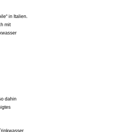
e“ in Italien.
ch mit
nkwasser
so dahin
igtes
Trinkwasser