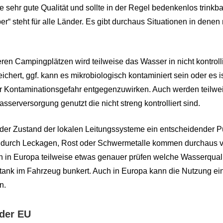
 sehr gute Qualität und sollte in der Regel bedenkenlos trinkba
r“ steht für alle Länder. Es gibt durchaus Situationen in denen 
eren Campingplätzen wird teilweise das Wasser in nicht kontroll
hert, ggf. kann es mikrobiologisch kontaminiert sein oder es is
r Kontaminationsgefahr entgegenzuwirken. Auch werden teilwei
serversorgung genutzt die nicht streng kontrolliert sind.
t der Zustand der lokalen Leitungssysteme ein entscheidender P
 durch Leckagen, Rost oder Schwermetalle kommen durchaus v
h in Europa teilweise etwas genauer prüfen welche Wasserquali
ank im Fahrzeug bunkert. Auch in Europa kann die Nutzung ein
n.
der E
U