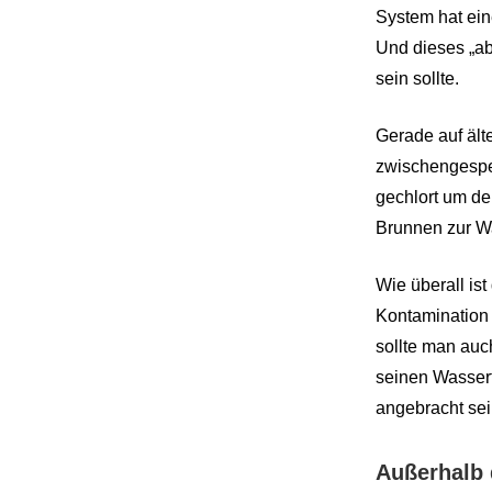
System hat eine
Und dieses „abe
sein sollte.
Gerade auf ält
zwischengespeic
gechlort um de
Brunnen zur Was
Wie überall is
Kontamination
sollte man auc
seinen Wassert
angebracht sei
Außerhalb 