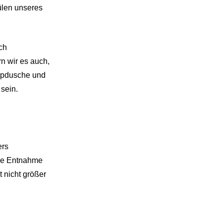
len unseres
ch
n wir es auch,
umpdusche und
sein.
ers
die Entnahme
t nicht größer