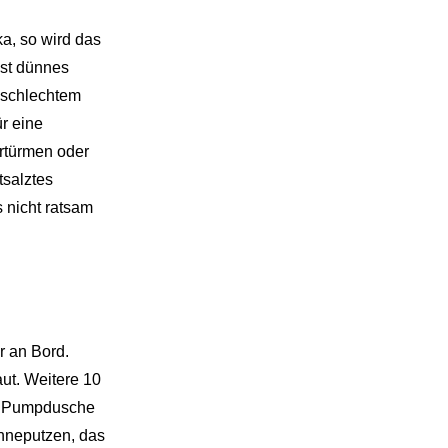
a, so wird das
ist dünnes
n schlechtem
r eine
ertürmen oder
tsalztes
s nicht ratsam
r an Bord.
aut. Weitere 10
rer Pumpdusche
ähneputzen, das