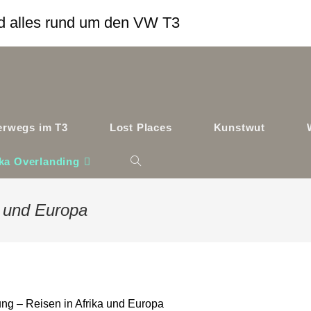
und alles rund um den VW T3
terwegs im T3
Lost Places
Kunstwut
ika Overlanding
Website-
Suche
a und Europa
umschalten