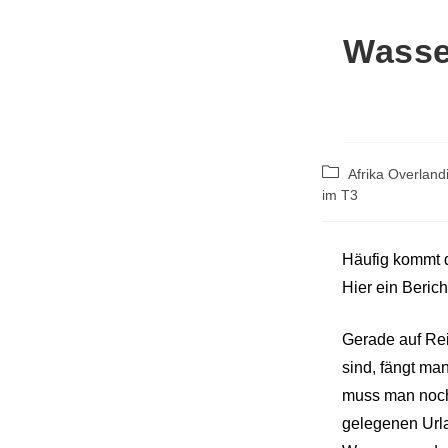
Wasser
Beitrags-
Afrika Overland
Kategorie:
im T3
Häufig kommt d
Hier ein Beric
Gerade auf Rei
sind, fängt ma
muss man noch 
gelegenen Urla