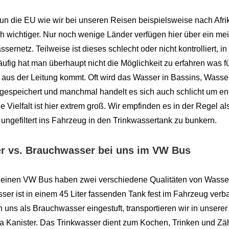
un die EU wie wir bei unseren Reisen beispielsweise nach Afrik
 wichtiger. Nur noch wenige Länder verfügen hier über ein me
ssernetz. Teilweise ist dieses schlecht oder nicht kontrolliert, i
ufig hat man überhaupt nicht die Möglichkeit zu erfahren was fü
 aus der Leitung kommt. Oft wird das Wasser in Bassins, Wass
espeichert und manchmal handelt es sich auch schlicht um en
 Vielfalt ist hier extrem groß. Wir empfinden es in der Regel al
ungefiltert ins Fahrzeug in den Trinkwassertank zu bunkern.
r vs. Brauchwasser
bei uns im VW Bus
kleinen VW Bus haben zwei verschiedene Qualitäten von Wasse
ser ist in einem 45 Liter fassenden Tank fest im Fahrzeug verb
von uns als Brauchwasser eingestuft, transportieren wir in unse
a Kanister. Das Trinkwasser dient zum Kochen, Trinken und Z