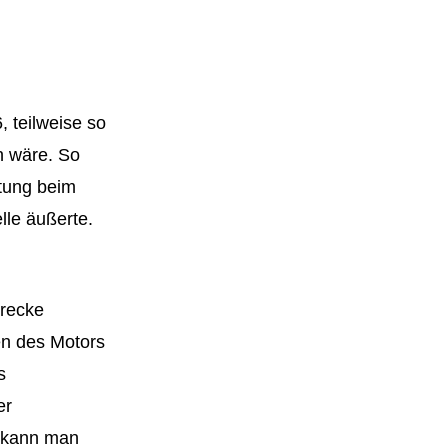
, teilweise so
n wäre. So
stung beim
lle äußerte.
trecke
en des Motors
s
er
, kann man