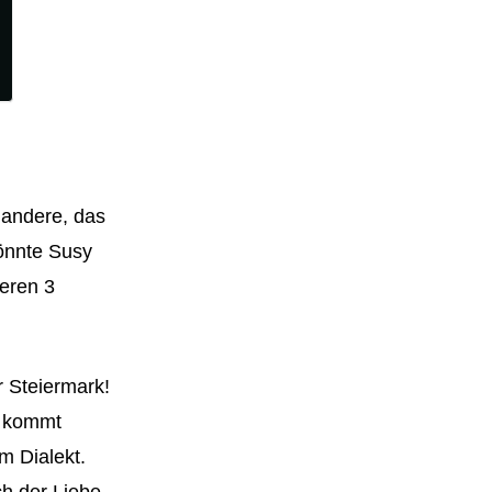
r andere, das
könnte Susy
deren 3
r Steiermark!
e kommt
m Dialekt.
ch der Liebe