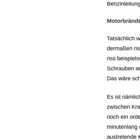
Benzinleitun
Motorbränd
Tatsächlich w
dermaßen ris
riss beispiel
Schrauben am 
Das wäre sc
Es ist nämlic
zwischen Kra
noch ein ord
minutenlang 
austretende 