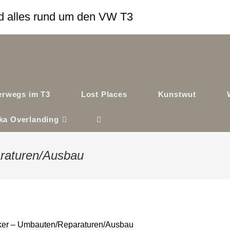
und alles rund um den VW T3
terwegs im T3
Lost Places
Kunstwut
ika Overlanding
Website-
Suche
raturen/Ausbau
umschalten