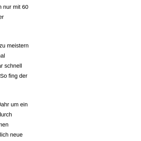
 nur mit 60
er
zu meistern
al
r schnell
So fing der
Jahr um ein
durch
mmen
lich neue