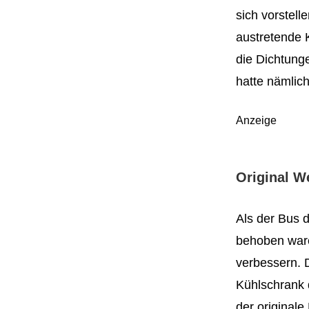
sich vorstell
austretende K
die Dichtung
hatte nämlic
Anzeige
Original W
Als der Bus 
behoben ware
verbessern. 
Kühlschrank d
der originale