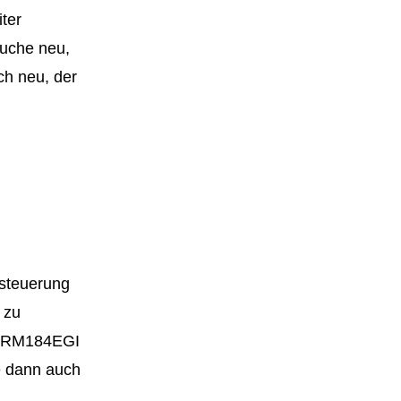
ter
äuche neu,
ch neu, der
fsteuerung
 zu
ux RM184EGI
te dann auch