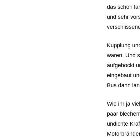
das schon la
und sehr vor
verschlissene
Kupplung und
waren. Und s
aufgebockt u
eingebaut un
Bus dann lan
Wie ihr ja vi
paar blechern
undichte Kraf
Motorbränden