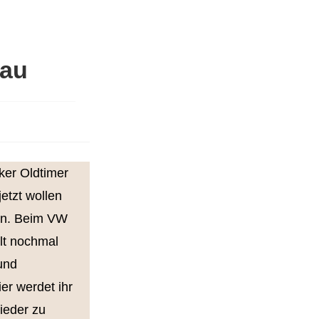
bau
ker Oldtimer
etzt wollen
en. Beim VW
hlt nochmal
 und
r werdet ihr
ieder zu