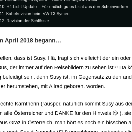
H4 Licht-Update – Für endlich gutes Licht aus den Scheinwerfern
Kabelrevision beim VW T3 Syncro
Revision der Schlösser
im April 2018 begann…
ellen, dass ist Susy. Hä, fragt sich vielleicht der ein ode
 Bus, der immer auf den Reisebildern zu sehen ist?! Da 
g beleidigt sein, denn Susy ist, im Gegensatz zu den an
ier herumstehen, mit Allrad geboren. worden.
e echte
Kärntnerin
(räusper, natürlich kommt Susy aus de
n alle Österreicher und DANKE für den Hinweis 😉 ), si
aus Graz in Österreich, man hört es noch ein bisschen a
sie nach Sankt Augustin (SU) verschlagen, wahrscheinli